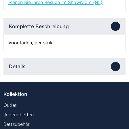
Bronze
Planen Sie Ihren Besuch im Showroom (NL)
40x90
mm
Menge
Komplette Beschreibung
Voor laden, per stuk
Details
Kollektion
Outlet
Jugendbetten
Bettzubehör