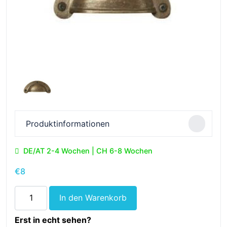
Produktinformationen
DE/AT 2-4 Wochen | CH 6-8 Wochen
€
8
63
In den Warenkorb
-
Muldengriff
Erst in echt sehen?