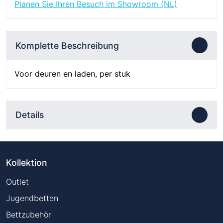
Griff
Planen Sie Ihren Besuch im Showroom (NL)
Schwarz
20x95
mm
Komplette Beschreibung
Menge
Voor deuren en laden, per stuk
Details
Kollektion
Outlet
Jugendbetten
Bettzubehör