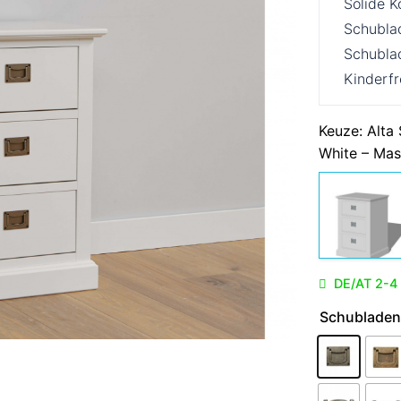
Solide K
Schubla
Schubla
Kinderfr
Keuze:
Alta
White – Mas
DE/AT 2-4
Schubladeng