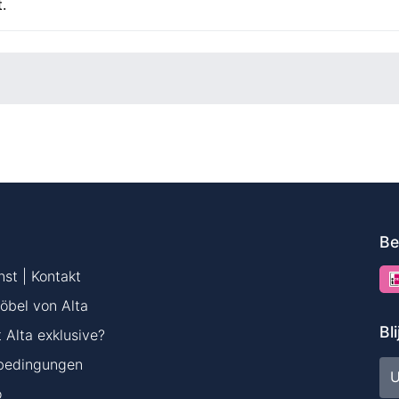
.
o
Be
st | Kontakt
öbel von Alta
Bl
Alta exklusive?
bedingungen
E-
ma
o