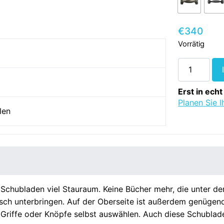
€
340
Vorrätig
Alta
Schubladens
3
Erst in ech
Schubladen
Planen Sie 
len
-
Snow
White
-
Massivholz
Menge
ei Schubladen viel Stauraum. Keine Bücher mehr, die unter 
tisch unterbringen. Auf der Oberseite ist außerdem genügen
 Griffe oder Knöpfe selbst auswählen. Auch diese Schublad