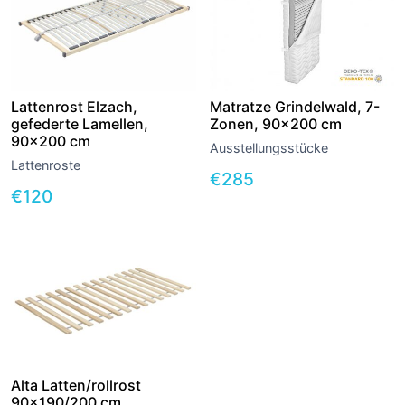
Lattenrost Elzach,
Matratze Grindelwald, 7-
gefederte Lamellen,
Zonen, 90×200 cm
90×200 cm
Ausstellungsstücke
Lattenroste
€
285
€
120
Alta Latten/rollrost
90×190/200 cm