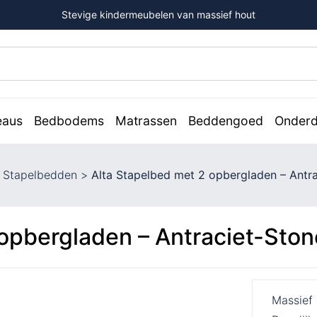
Stevige kindermeubelen van massief hout
eaus
Bedbodems
Matrassen
Beddengoed
Onderd
>
Stapelbedden
>
Alta Stapelbed met 2 opbergladen – Antra
opbergladen – Antraciet-Ston
Massief