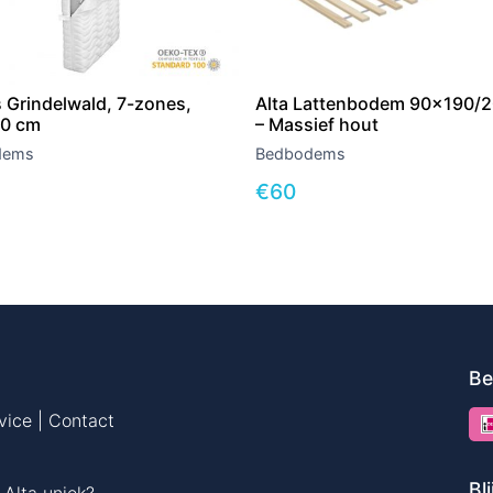
 Grindelwald, 7-zones,
Alta Lattenbodem 90×190/
0 cm
– Massief hout
dems
Bedbodems
€
60
Be
vice | Contact
Bl
Alta uniek?