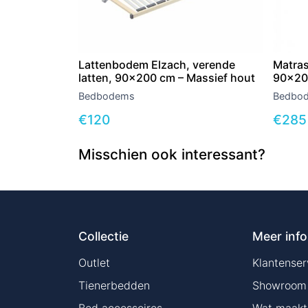
Lattenbodem Elzach, verende
Matras
latten, 90×200 cm – Massief hout
90×20
Bedbodems
Bedbo
€
120
€
285
Misschien ook interessant?
Collectie
Meer info
Outlet
Klantenser
Tienerbedden
Showroom
Bed accessoires
Wat maakt 