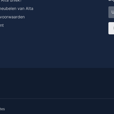
meubelen van Alta
E-
ma
voorwaarden
nt
tes