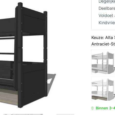
Degelijk
Deelbar
Voldoet
Kindvrie
Keuze:
Alta
Antraciet-S
Binnen 3-