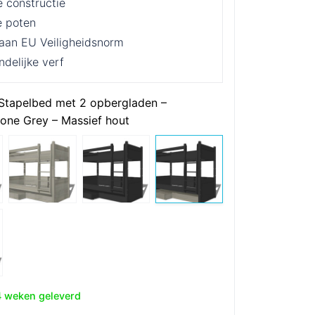
e constructie
e poten
 aan EU Veiligheidsnorm
ndelijke verf
 Stapelbed met 2 opbergladen –
tone Grey – Massief hout
4 weken geleverd