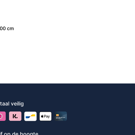
200 cm
taal veilig
ijf op de hoogte