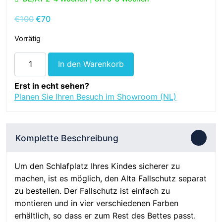
Ursprünglicher
Aktueller
€
100
€
70
Preis
Preis
Vorrätig
war:
ist:
€100
€70.
Alta
In den Warenkorb
Fallschutz
-
Erst in echt sehen?
Stone
Planen Sie Ihren Besuch im Showroom (NL)
Grey
-
Massivholz
Komplette Beschreibung
Menge
Um den Schlafplatz Ihres Kindes sicherer zu
machen, ist es möglich, den Alta Fallschutz separat
zu bestellen. Der Fallschutz ist einfach zu
montieren und in vier verschiedenen Farben
erhältlich, so dass er zum Rest des Bettes passt.