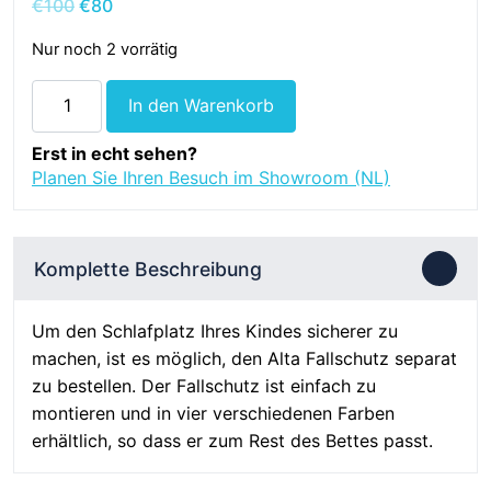
Ursprünglicher
Aktueller
€
100
€
80
Preis
Preis
Nur noch 2 vorrätig
war:
ist:
€100
€80.
Alta
In den Warenkorb
Fallschutz
-
Erst in echt sehen?
Snow
Planen Sie Ihren Besuch im Showroom (NL)
White
-
Massivholz
Komplette Beschreibung
Menge
Um den Schlafplatz Ihres Kindes sicherer zu
machen, ist es möglich, den Alta Fallschutz separat
zu bestellen. Der Fallschutz ist einfach zu
montieren und in vier verschiedenen Farben
erhältlich, so dass er zum Rest des Bettes passt.