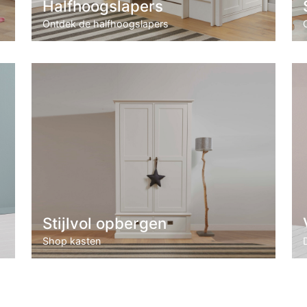
Halfhoogslapers
Ontdek de halfhoogslapers
Stijlvol opbergen
Shop kasten
D