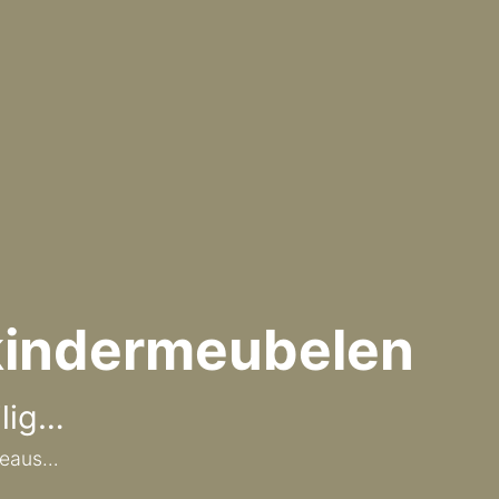
 kindermeubelen
ilig…
ureaus…