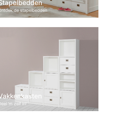
Stapelbedden
Ontdek de stapelbedden
Vakkenkasten
eel ‘m zelf in!