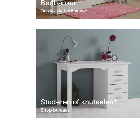
Bedbanken
Ontdek de bedbanken
Studeren of knutselen?
Shop bureaus