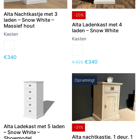
Alta Nachtkastje met 3
-20%
laden – Snow White –
Alta Ladenkast met 4
Massief hout
laden – Snow White
Kasten
Kasten
€
340
Oorspronkelijke
Huidige
€
340
€
425
prijs
prijs
was:
is:
Opruiming!
€425.
€340.
Alta Ladekast met 5 laden
-31%
– Snow White –
Alta nachtkastje, 1 deur, 1
Showmodel