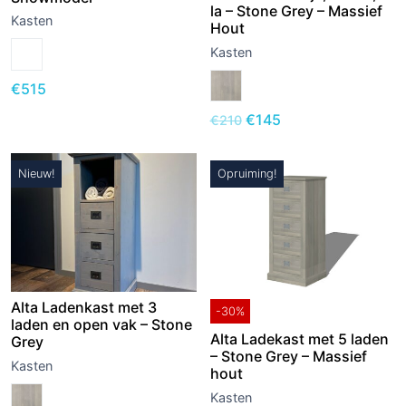
la – Stone Grey – Massief
Kasten
Hout
Kasten
€
515
Oorspronkelijke
Huidige
€
145
€
210
prijs
prijs
was:
is:
Nieuw!
Opruiming!
€210.
€145.
Alta Ladenkast met 3
-30%
laden en open vak – Stone
Alta Ladekast met 5 laden
Grey
– Stone Grey – Massief
Kasten
hout
Kasten