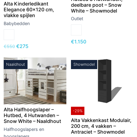
Alta Kinderledikant
deelbare poot – Snow
Elegance 60×120 cm,
White – Showmodel
vlakke spijlen
Outlet
Babybedden
€
1.150
Oorspronkelijke
Huidige
€
275
€
550
prijs
prijs
was:
is:
Naaldhout
Showmodel
€550.
€275.
Alta Halfhoogslaper –
-29%
Hutbed, 4 Hutwanden –
Alta Vakkenkast Modulair,
Snow White – Naaldhout
200 cm, 4 vakken –
Halfhoogslapers en
Antraciet – Showmodel
hoogslapers