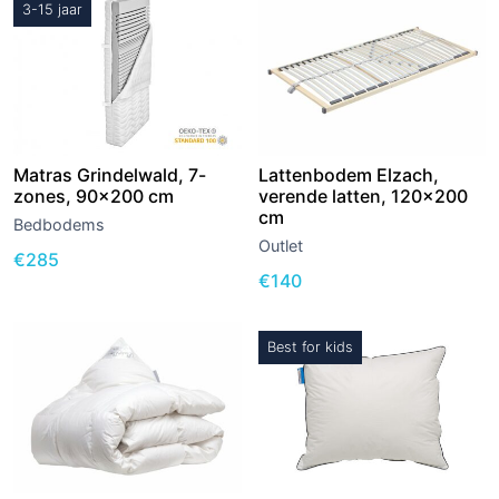
3-15 jaar
Matras Grindelwald, 7-
Lattenbodem Elzach,
zones, 90×200 cm
verende latten, 120×200
cm
Bedbodems
Outlet
€
285
€
140
Best for kids