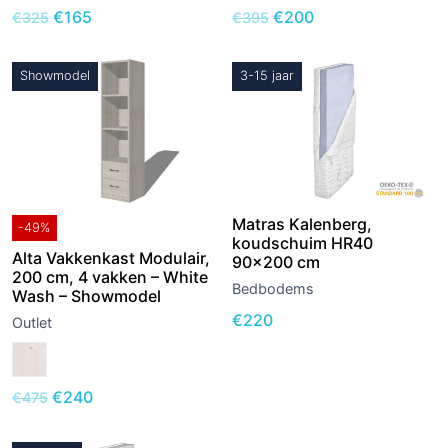
€
165
€
200
€
325
€
395
Showmodel
3-15 jaar
Matras Kalenberg,
-49%
koudschuim HR40
Alta Vakkenkast Modulair,
90×200 cm
200 cm, 4 vakken – White
Bedbodems
Wash – Showmodel
€
220
Outlet
€
240
€
475