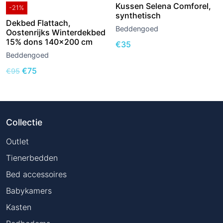
Kussen Selena Comforel,
-21%
synthetisch
Dekbed Flattach,
Beddengoed
Oostenrijks Winterdekbed
15% dons 140×200 cm
€
35
Beddengoed
Oorspronkelijke
Huidige
€
75
€
95
prijs
prijs
was:
is:
€95.
€75.
Collectie
Outlet
Tienerbedden
Bed accessoires
Babykamers
Kasten