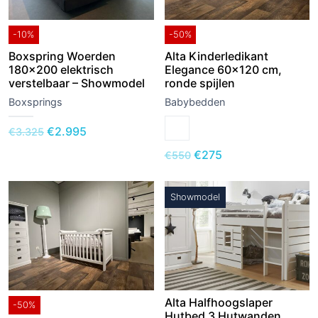
-10%
-50%
Boxspring Woerden
Alta Kinderledikant
180×200 elektrisch
Elegance 60×120 cm,
verstelbaar – Showmodel
ronde spijlen
Boxsprings
Babybedden
Oorspronkelijke
Huidige
€
2.995
€
3.325
prijs
prijs
Oorspronkelijke
Huidige
€
275
€
550
was:
is:
prijs
prijs
€3.325.
€2.995.
was:
is:
Showmodel
€550.
€275.
Alta Halfhoogslaper
-50%
Hutbed 3 Hutwanden,