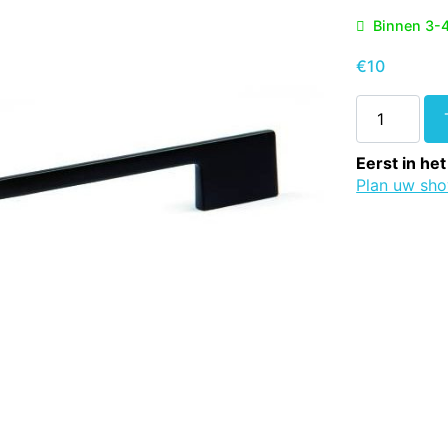
Binnen 3-
€
10
92
-
Greep
Eerst in het
modern
Plan uw sh
slank
mat
zwart
157x6x24
mm
aantal