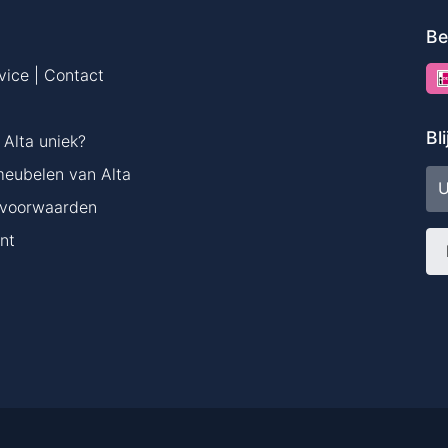
Be
vice | Contact
Bl
Alta uniek?
meubelen van Alta
E-
ma
voorwaarden
nt