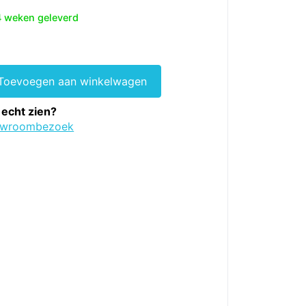
4 weken geleverd
Toevoegen aan winkelwagen
 echt zien?
owroombezoek