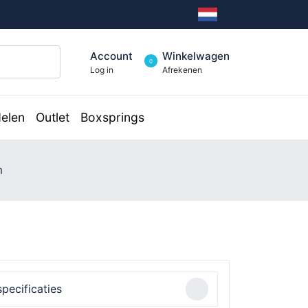
Account
Winkelwagen
0
Log in
Afrekenen
elen
Outlet
Boxsprings
m
pecificaties