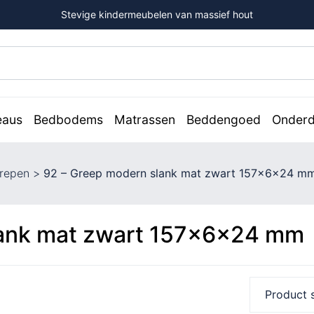
Stevige kindermeubelen van massief hout
eaus
Bedbodems
Matrassen
Beddengoed
Onderd
repen
>
92 – Greep modern slank mat zwart 157x6x24 m
lank mat zwart 157x6x24 mm
Product s