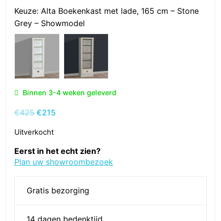
Keuze:
Alta Boekenkast met lade, 165 cm – Stone
Grey – Showmodel
Binnen 3-4 weken geleverd
Oorspronkelijke
Huidige
€
425
€
215
prijs
prijs
Uitverkocht
was:
is:
€425.
€215.
Eerst in het echt zien?
Plan uw showroombezoek
Gratis bezorging
14 dagen bedenktijd