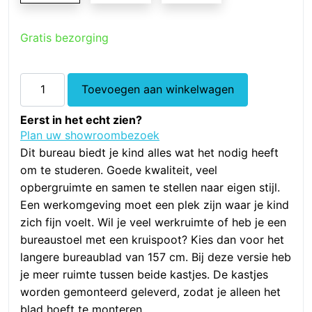
Gratis bezorging
Alta
Toevoegen aan winkelwagen
Bureau
met
Eerst in het echt zien?
1
Plan uw showroombezoek
deur
Dit bureau biedt je kind alles wat het nodig heeft
en
om te studeren. Goede kwaliteit, veel
4
opbergruimte en samen te stellen naar eigen stijl.
laden
Een werkomgeving moet een plek zijn waar je kind
-
zich fijn voelt. Wil je veel werkruimte of heb je een
Snow
bureaustoel met een kruispoot? Kies dan voor het
White
langere bureaublad van 157 cm. Bij deze versie heb
-
je meer ruimte tussen beide kastjes. De kastjes
Showmodel
worden gemonteerd geleverd, zodat je alleen het
aantal
blad hoeft te monteren.