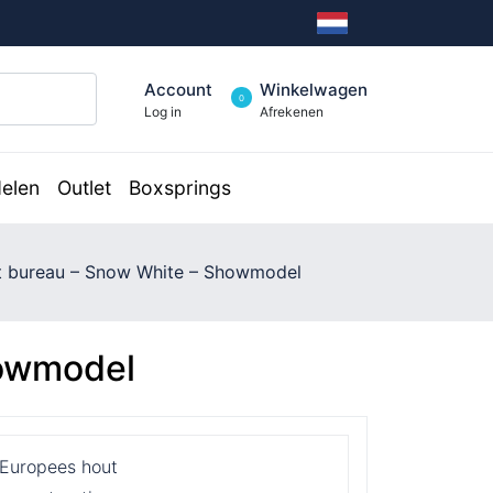
Account
Winkelwagen
0
Log in
Afrekenen
elen
Outlet
Boxsprings
t bureau – Snow White – Showmodel
howmodel
 Europees hout