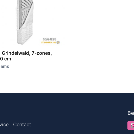
 Grindelwald, 7-zones,
0 cm
dems
Be
vice | Contact