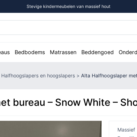
Stevige kindermeubelen van massief hout
eaus
Bedbodems
Matrassen
Beddengoed
Onderd
>
Halfhoogslapers en hoogslapers
>
Alta Halfhoogslaper me
met bureau – Snow White – S
Massief