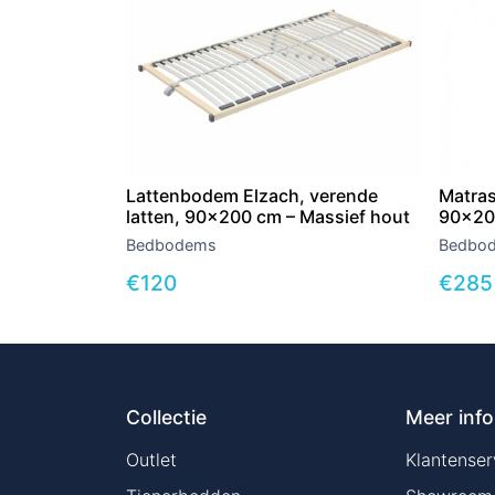
Lattenbodem Elzach, verende
Matras
latten, 90×200 cm – Massief hout
90×20
Bedbodems
Bedbo
€
120
€
285
Collectie
Meer info
Outlet
Klantenser