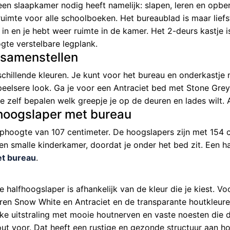
 een slaapkamer nodig heeft namelijk: slapen, leren en opbe
ruimte voor alle schoolboeken. Het bureaublad is maar lie
 in en je hebt weer ruimte in de kamer. Het 2-deurs kastje 
gte verstelbare legplank.
 samenstellen
schillende kleuren. Je kunt voor het bureau en onderkastje
speelsere look. Ga je voor een Antraciet bed met Stone Gre
e zelf bepalen welk greepje je op de deuren en lades wilt. 
fhoogslaper met bureau
phoogte van 107 centimeter. De hoogslapers zijn met 154 c
en smalle kinderkamer, doordat je onder het bed zit. Een h
t bureau
.
 halfhoogslaper is afhankelijk van de kleur die je kiest. V
uren Snow White en Antraciet en de transparante houtkleur
ijke uitstraling met mooie houtnerven en vaste noesten die d
ut voor. Dat heeft een rustige en gezonde structuur aan ho