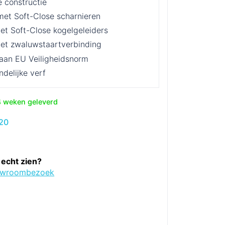
e constructie
met Soft-Close scharnieren
et Soft-Close kogelgeleiders
et zwaluwstaartverbinding
 aan EU Veiligheidsnorm
ndelijke verf
4 weken geleverd
pronkelijke
Huidige
720
prijs
:
is:
50.
€1.720.
 echt zien?
owroombezoek