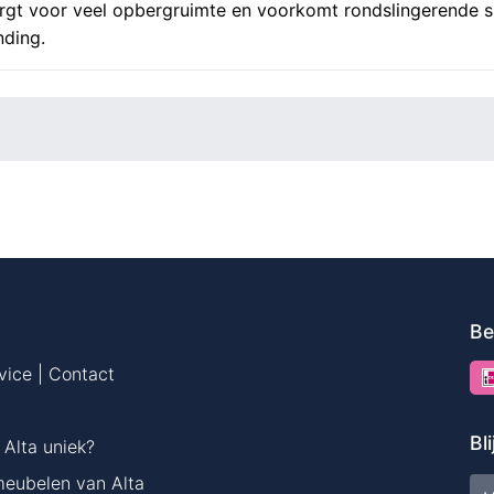
rgt voor veel opbergruimte en voorkomt rondslingerende sp
ding.
Be
vice | Contact
Bl
Alta uniek?
meubelen van Alta
E-