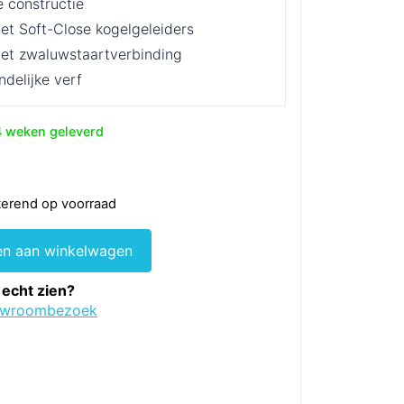
e constructie
et Soft-Close kogelgeleiders
et zwaluwstaartverbinding
ndelijke verf
4 weken geleverd
ronkelijke
Huidige
rijs
sterend op voorraad
s:
€340.
n aan winkelwagen
 echt zien?
owroombezoek