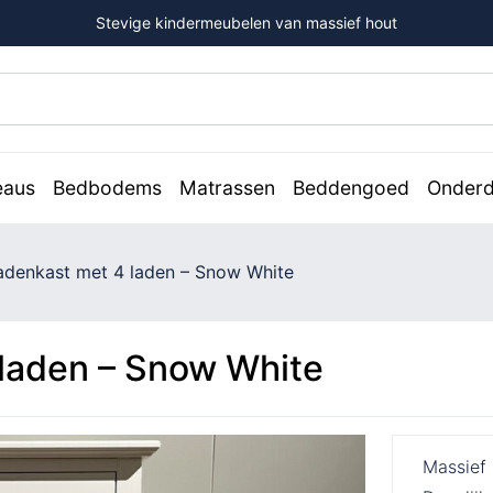
Stevige kindermeubelen van massief hout
eaus
Bedbodems
Matrassen
Beddengoed
Onderd
adenkast met 4 laden – Snow White
 laden – Snow White
Massief