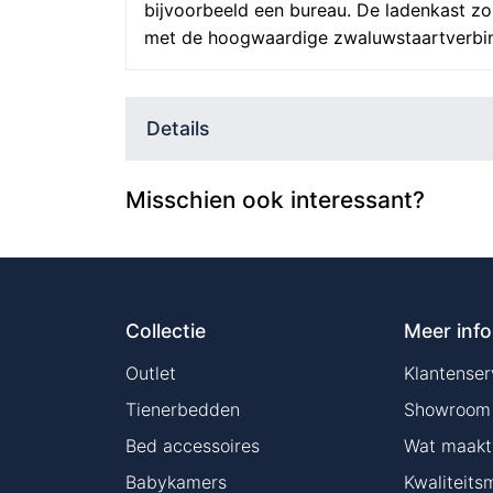
bijvoorbeeld een bureau. De ladenkast zo
met de hoogwaardige zwaluwstaartverbin
Details
Misschien ook interessant?
Collectie
Meer info
Outlet
Klantenser
Tienerbedden
Showroom
Bed accessoires
Wat maakt 
Babykamers
Kwaliteits