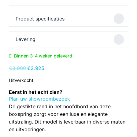
Product specificaties
Levering
Binnen 3-4 weken geleverd
Oorspronkelijke
Huidige
€
3.900
€
2.925
prijs
prijs
Uitverkocht
was:
is:
€3.900.
€2.925.
Eerst in het echt zien?
Plan uw showroombezoek
De gestikte rand in het hoofdbord van deze
boxspring zorgt voor een luxe en elegante
uitstraling. Dit model is leverbaar in diverse maten
en uitvoeringen.