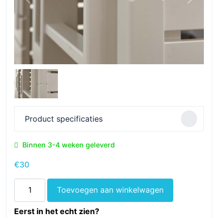
Product specificaties
Binnen 3-4 weken geleverd
€
30
Koppelbeslag
Toevoegen aan winkelwagen
tbv
(Half)hoogslaper
Eerst in het echt zien?