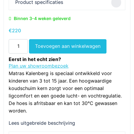
Product specificaties
Binnen 3-4 weken geleverd
€
220
Matras
Toevoegen aan winkelwagen
Kalenberg,
koudschuim
Eerst in het echt zien?
HR40
Plan uw showroombezoek
90x200
Matras Kalenberg is speciaal ontwikkeld voor
cm
kinderen van 3 tot 15 jaar. Een hoogwaardige
aantal
koudschuim kern zorgt voor een optimaal
ligcomfort en een goede lucht- en vochtregulatie.
De hoes is afritsbaar en kan tot 30°C gewassen
worden.
Lees uitgebreide beschrijving