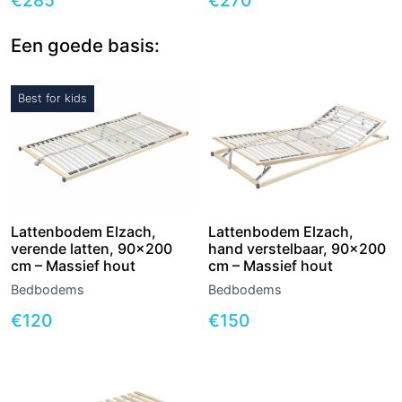
€
285
€
270
Een goede basis:
Best for kids
Lattenbodem Elzach,
Lattenbodem Elzach,
verende latten, 90×200
hand verstelbaar, 90×200
cm – Massief hout
cm – Massief hout
Bedbodems
Bedbodems
€
120
€
150