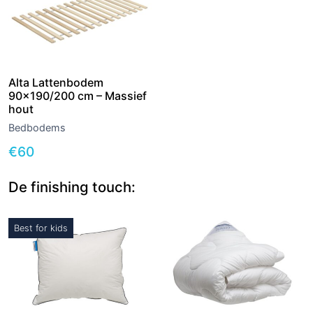
Alta Lattenbodem
90×190/200 cm – Massief
hout
Bedbodems
€
60
De finishing touch:
Best for kids