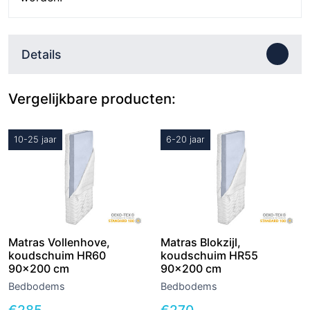
Details
Vergelijkbare producten:
10-25 jaar
6-20 jaar
Matras Vollenhove,
Matras Blokzijl,
koudschuim HR60
koudschuim HR55
90×200 cm
90×200 cm
Bedbodems
Bedbodems