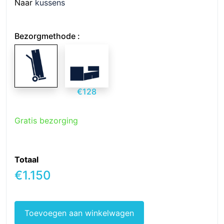
Naar
kussens
Bezorgmethode :
€128
Gratis bezorging
Totaal
€
1.150
Alta
Toevoegen aan winkelwagen
Halfhoogslaper