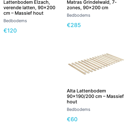
Lattenbodem Elzach,
Matras Grindelwald, 7-
verende latten, 90×200
zones, 90×200 cm
cm – Massief hout
Bedbodems
Bedbodems
€
285
€
120
Alta Lattenbodem
90×190/200 cm – Massief
hout
Bedbodems
€
60