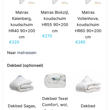
Matras
Matras Blokzijl,
Matras
Kalenberg,
koudschuim
Vollenhove,
koudschuim
HR55 90x200
koudschuim
HR40 90x200
cm
HR60 90x200
€
270
cm
cm
€
220
€
285
Naar
matrassen
Dekbed (optioneel)
Dekbed Texel
Comfort, wol,
Dekbed Sagas,
Dekbed