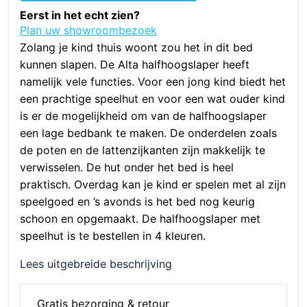
met
Eerst in het echt zien?
hut,
Plan uw showroombezoek
4
Zolang je kind thuis woont zou het in dit bed
delig,
kunnen slapen. De Alta halfhoogslaper heeft
deelbare
namelijk vele functies. Voor een jong kind biedt het
tussenregels
een prachtige speelhut en voor een wat ouder kind
-
is er de mogelijkheid om van de halfhoogslaper
Snow
een lage bedbank te maken. De onderdelen zoals
White
de poten en de lattenzijkanten zijn makkelijk te
-
verwisselen. De hut onder het bed is heel
Loofhout
praktisch. Overdag kan je kind er spelen met al zijn
aantal
speelgoed en ’s avonds is het bed nog keurig
schoon en opgemaakt. De halfhoogslaper met
speelhut is te bestellen in 4 kleuren.
Lees uitgebreide beschrijving
Gratis bezorging & retour