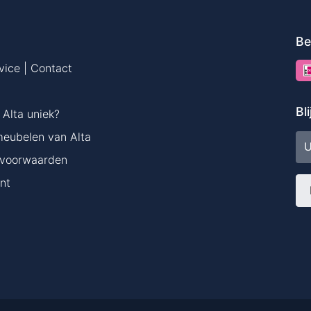
Be
vice | Contact
Bl
Alta uniek?
meubelen van Alta
E-
ma
voorwaarden
nt