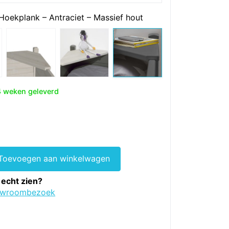
 Hoekplank – Antraciet – Massief hout
4 weken geleverd
nkelijke
dige
s
5.
Toevoegen aan winkelwagen
 echt zien?
owroombezoek