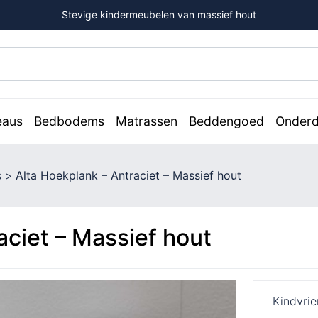
Stevige kindermeubelen van massief hout
eaus
Bedbodems
Matrassen
Beddengoed
Onderd
s
>
Alta Hoekplank – Antraciet – Massief hout
aciet – Massief hout
Kindvrie