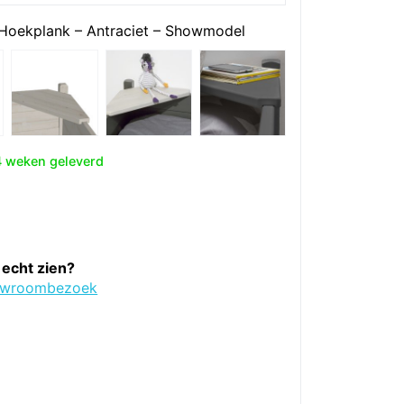
 Hoekplank – Antraciet – Showmodel
4 weken geleverd
nkelijke
dige
s
5.
 echt zien?
owroombezoek