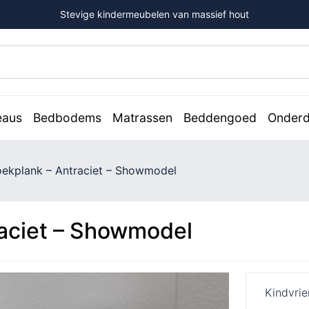
Stevige kindermeubelen van massief hout
eaus
Bedbodems
Matrassen
Beddengoed
Onderd
oekplank – Antraciet – Showmodel
raciet – Showmodel
Kindvrie