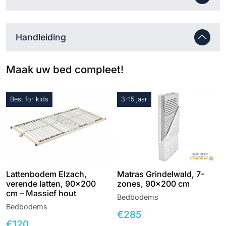
Handleiding
Maak uw bed compleet!
Best for kids
3-15 jaar
Lattenbodem Elzach,
Matras Grindelwald, 7-
verende latten, 90×200
zones, 90×200 cm
cm – Massief hout
Bedbodems
Bedbodems
€
285
€
120