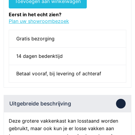
Toevoegen aan winkelwagen
Vakkenkast
Modulair,
Eerst in het echt zien?
150
Plan uw showroombezoek
cm,
3
Gratis bezorging
vakken
-
14 dagen bedenktijd
White
Wash
-
Betaal vooraf, bij levering of achteraf
Massief
hout
aantal
Uitgebreide beschrijving
Deze grotere vakkenkast kan losstaand worden
gebruikt, maar ook kun je er losse vakken aan