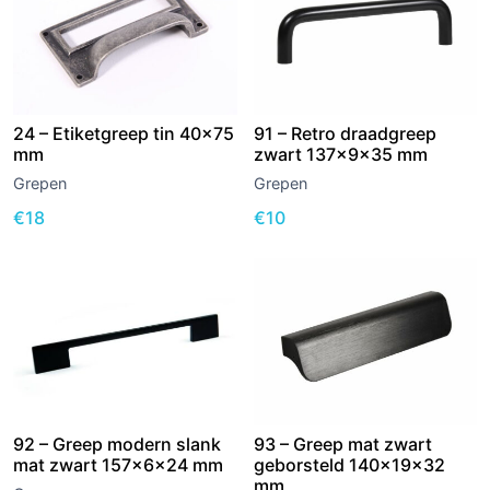
24 – Etiketgreep tin 40×75
91 – Retro draadgreep
mm
zwart 137x9x35 mm
Grepen
Grepen
€
18
€
10
92 – Greep modern slank
93 – Greep mat zwart
mat zwart 157x6x24 mm
geborsteld 140x19x32
mm