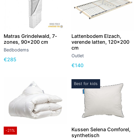
Matras Grindelwald, 7-
Lattenbodem Elzach,
zones, 90×200 cm
verende latten, 120×200
cm
Bedbodems
Outlet
€
285
€
140
Best for kids
Kussen Selena Comforel,
-21%
synthetisch