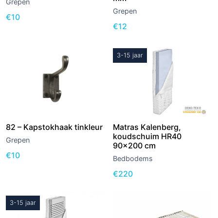
Grepen
Grepen
€
10
€
12
3-15 jaar
82 – Kapstokhaak tinkleur
Matras Kalenberg,
koudschuim HR40
Grepen
90×200 cm
€
10
Bedbodems
€
220
3-15 jaar