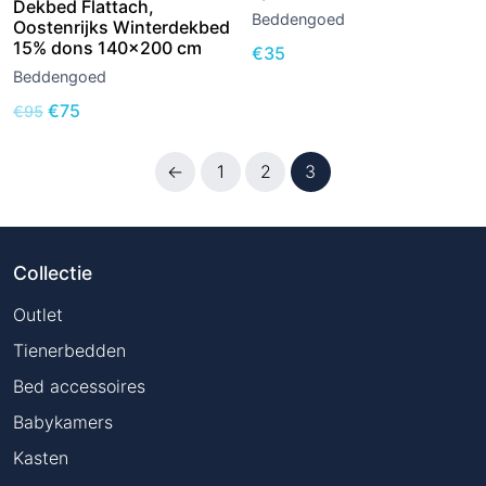
Dekbed Flattach,
Beddengoed
Oostenrijks Winterdekbed
15% dons 140×200 cm
€
35
Beddengoed
Oorspronkelijke
Huidige
€
75
€
95
prijs
prijs
was:
is:
←
1
2
3
€95.
€75.
Collectie
Outlet
Tienerbedden
Bed accessoires
Babykamers
Kasten